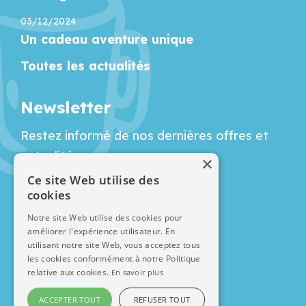
03/12/2024
Un cadeau aventure unique
Toutes les actualités
Newsletter
Restez informé de nos dernières offres et
actualités :
×
Ce site Web utilise des
cookies
Nos autres activités
Notre site Web utilise des cookies pour
améliorer l'expérience utilisateur. En
utilisant notre site Web, vous acceptez tous
les cookies conformément à notre Politique
relative aux cookies.
En savoir plus
ACCEPTER TOUT
REFUSER TOUT