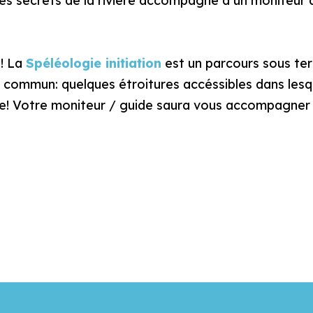
les secrets de la rivière accompagné d’un moniteur q
 ! La
Spéléologie initiation
est un parcours sous ter
ommun: quelques étroitures accéssibles dans lesqu
lence! Votre moniteur / guide saura vous accompagner 