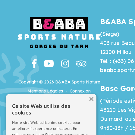
B&ABA Sp
(Siège)
403 rue Beau 
12100 Millau
Tél. : (+33) 0
beaba.sport
Copyright © 2026 B&ABA Sports Nature
Base Gor
Mentions Légales
-
Connexion
×
(Période esti
Ce site Web utilise des
48210 Les Vi
cookies
Du mardi au 
Notre site Web utilise des cookies pour
9h30-13h / 1
améliorer l'expérience utilisateur. En
utilisant notre site Web, vous acceptez tous