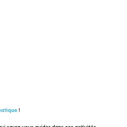
atique
!