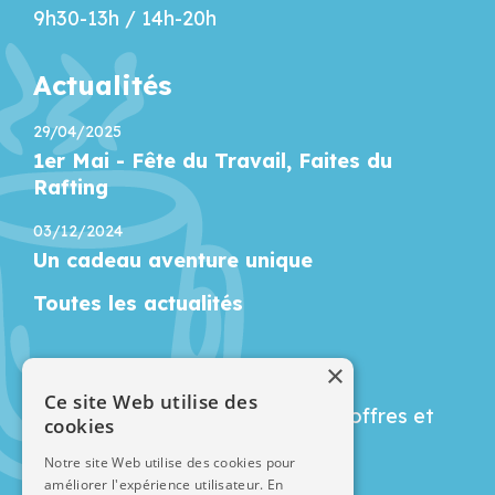
9h30-13h / 14h-20h
Actualités
29/04/2025
1er Mai - Fête du Travail, Faites du
Rafting
03/12/2024
Un cadeau aventure unique
Toutes les actualités
Newsletter
×
Ce site Web utilise des
Restez informé de nos dernières offres et
cookies
actualités :
Notre site Web utilise des cookies pour
améliorer l'expérience utilisateur. En