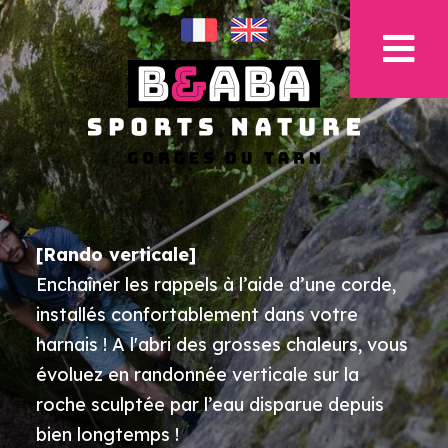
[Rando verticale]
Enchaîner les rappels à l’aide d’une corde,
installés confortablement dans votre
harnais ! A l'abri des grosses chaleurs, vous
évoluez en randonnée verticale sur la
roche sculptée par l’eau disparue depuis
bien longtemps !