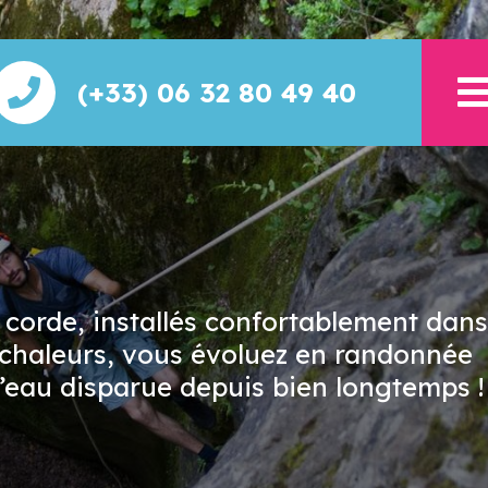
(+33) 06 32 80 49 40
e corde, installés confortablement dans
s chaleurs, vous évoluez en randonnée
 l’eau disparue depuis bien longtemps !