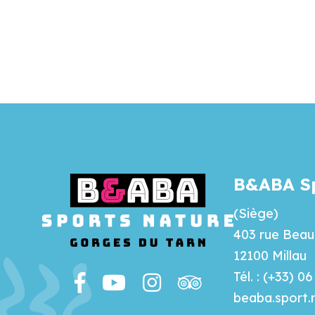
B&ABA Sp
(Siège)
403 rue Beau 
12100 Millau
Tél. : (+33) 0
beaba.sport