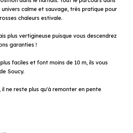
osition dans le harnais. Tout le parcours dans
un univers calme et sauvage, très pratique pour
grosses chaleurs estivale.
is plus vertigineuse puisque vous descendrez
ons garanties !
lus faciles et font moins de 10 m, ils vous
 de Soucy.
 il ne reste plus qu'à remonter en pente