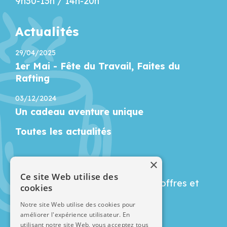
9h30-13h / 14h-20h
Actualités
29/04/2025
1er Mai - Fête du Travail, Faites du
Rafting
03/12/2024
Un cadeau aventure unique
Toutes les actualités
Newsletter
×
Ce site Web utilise des
Restez informé de nos dernières offres et
cookies
actualités :
Notre site Web utilise des cookies pour
améliorer l'expérience utilisateur. En
utilisant notre site Web, vous acceptez tous