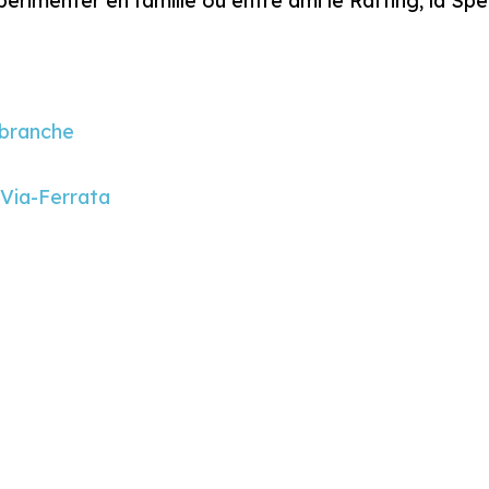
érimenter en famille ou entre ami le Rafting, la Sp
branche
Via-Ferrata