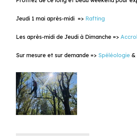
Profitez de ce long et beau weekend pour exp
Jeudi 1 mai après-midi =>
Rafting
Les après-midi de Jeudi à Dimanche =>
Accro
Sur mesure et sur demande =>
Spéléologie
&