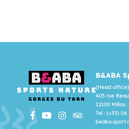
B&ABA Sp
(Head office
403 rue Beau 
12100 Millau
Tel : (+33) 06
beaba.sport